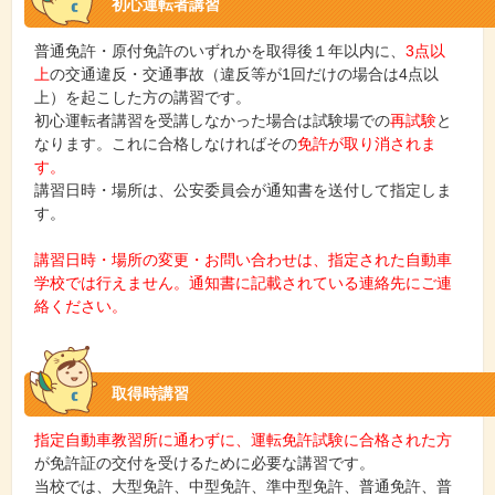
初心運転者講習
普通免許・原付免許のいずれかを取得後１年以内に、
3点以
上
の交通違反・交通事故（違反等が1回だけの場合は4点以
上）を起こした方の講習です。
初心運転者講習を受講しなかった場合は試験場での
再試験
と
なります。これに合格しなければその
免許が取り消されま
す。
講習日時・場所は、公安委員会が通知書を送付して指定しま
す。
講習日時・場所の変更・お問い合わせは、指定された自動車
学校では行えません。通知書に記載されている連絡先にご連
絡ください。
取得時講習
指定自動車教習所に通わずに、運転免許試験に合格された方
が免許証の交付を受けるために必要な講習です。
当校では、大型免許、中型免許、準中型免許、普通免許、普